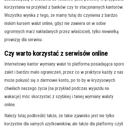
korzystania na przykład z banków czy to stacjonarnych kantorów.
Wszystko wynika z tego, że mamy tutaj do czynienia z bardzo
niskim kursem walut online, gdyż nie zawiera on w sobie
ogromnych marż nakładanych przez właścicieli, tylko niewielką
prowizję dla serwisu .
Czy warto korzystać z serwisów online
Internetowy kantor wymiany walut to platforma posiadająca sporo
zalet i bardzo mało ograniczeń, przez co w praktyce każdy z nas
może pokusić się o darmowe konto, po to by w kryzysowych
chwilach naszego życia (na przykład podczas wyjazdu na
wakacje) móc skorzystać z szybkiej i taniej wymiany waluty
online.
Należy tutaj podkreślić także, że takie zjawisko jest nie tylko
korzystne dla samych użytkowników, ale także dla platformy czyli