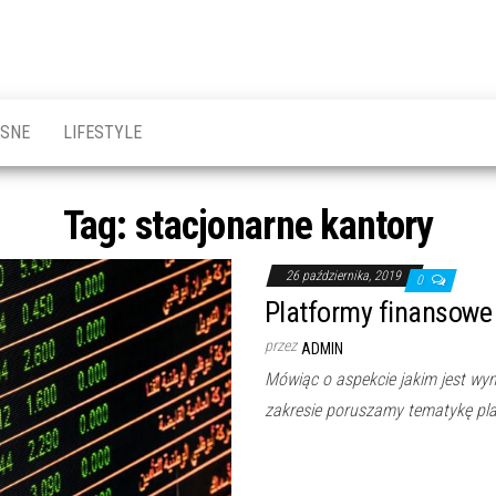
OSNE
LIFESTYLE
Tag:
stacjonarne kantory
26 października, 2019
0
Platformy finansowe i
przez
ADMIN
Mówiąc o aspekcie jakim jest wy
zakresie poruszamy tematykę pla