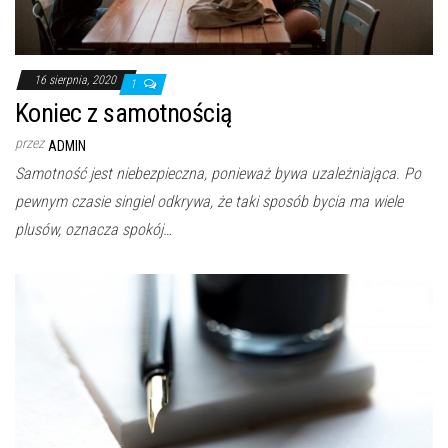
16 sierpnia, 2020
1
Koniec z samotnością
przez
ADMIN
Samotność jest niebezpieczna, ponieważ bywa uzależniająca. Po
pewnym czasie singiel odkrywa, że taki sposób bycia ma wiele
plusów, oznacza spokój…