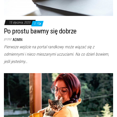
15 stycznia, 2020
0
Po prostu bawmy się dobrze
przez
ADMIN
Pierwsze wejście na portal randkowy może wiązać się z
odmiennymi i nieco mieszanymi uczuciami. Na co dzień bowiem,
jeśli jesteśmy…