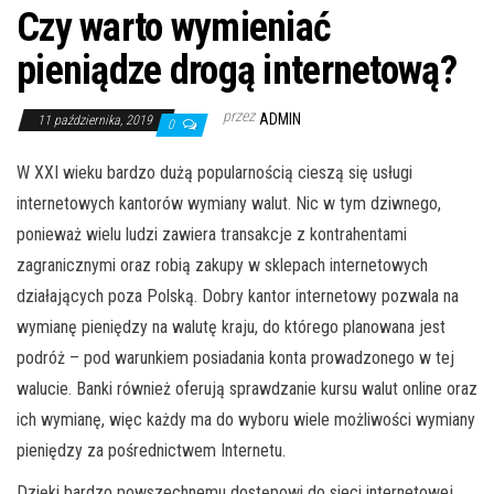
Czy warto wymieniać
pieniądze drogą internetową?
przez
ADMIN
11 października, 2019
0
W XXI wieku bardzo dużą popularnością cieszą się usługi
internetowych kantorów wymiany walut. Nic w tym dziwnego,
ponieważ wielu ludzi zawiera transakcje z kontrahentami
zagranicznymi oraz robią zakupy w sklepach internetowych
działających poza Polską. Dobry kantor internetowy pozwala na
wymianę pieniędzy na walutę kraju, do którego planowana jest
podróż – pod warunkiem posiadania konta prowadzonego w tej
walucie. Banki również oferują sprawdzanie kursu walut online oraz
ich wymianę, więc każdy ma do wyboru wiele możliwości wymiany
pieniędzy za pośrednictwem Internetu.
Dzięki bardzo powszechnemu dostępowi do sieci internetowej,