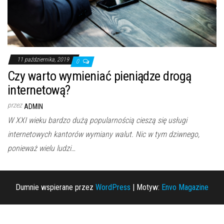
11 października, 2019
0
Czy warto wymieniać pieniądze drogą
internetową?
przez
ADMIN
W XXI wieku bardzo dużą popularnością cieszą się usługi
internetowych kantorów wymiany walut. Nic w tym dziwnego,
ponieważ wielu ludzi…
Dumnie wspierane przez
WordPress
|
Motyw:
Envo Magazine