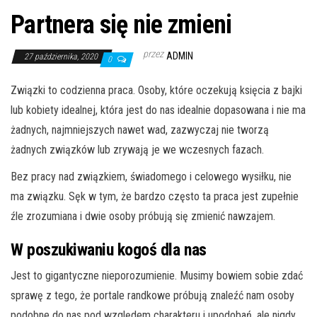
Partnera się nie zmieni
przez
ADMIN
27 października, 2020
0
Związki to codzienna praca. Osoby, które oczekują księcia z bajki
lub kobiety idealnej, która jest do nas idealnie dopasowana i nie ma
żadnych, najmniejszych nawet wad, zazwyczaj nie tworzą
żadnych związków lub zrywają je we wczesnych fazach.
Bez pracy nad związkiem, świadomego i celowego wysiłku, nie
ma związku. Sęk w tym, że bardzo często ta praca jest zupełnie
źle zrozumiana i dwie osoby próbują się zmienić nawzajem.
W poszukiwaniu kogoś dla nas
Jest to gigantyczne nieporozumienie. Musimy bowiem sobie zdać
sprawę z tego, że portale randkowe próbują znaleźć nam osoby
podobne do nas pod względem charakteru i upodobań, ale nigdy