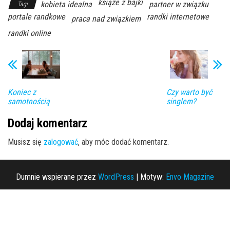
książe z bajki
kobieta idealna
partner w związku
Tagi
portale randkowe
randki internetowe
praca nad związkiem
randki online
Koniec z
Czy warto być
samotnością
singlem?
Dodaj komentarz
Musisz się
zalogować
, aby móc dodać komentarz.
Dumnie wspierane przez
WordPress
|
Motyw:
Envo Magazine