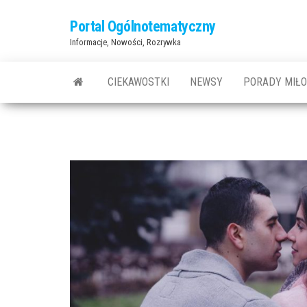
Przejdź
Portal Ogólnotematyczny
do
Informacje, Nowości, Rozrywka
treści
CIEKAWOSTKI
NEWSY
PORADY MIŁ