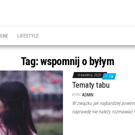
OSNE
LIFESTYLE
Tag:
wspomnij o byłym
6 kwietnia, 2020
0
Tematy tabu
przez
ADMIN
W związku jak najbardziej powin
naprawdę nie należy rozmawiać 