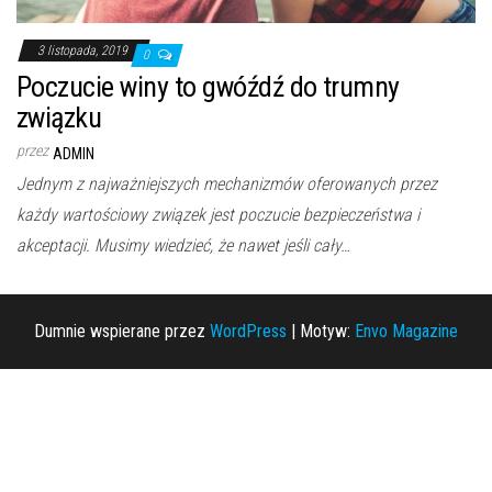
3 listopada, 2019
0
Poczucie winy to gwóźdź do trumny
związku
przez
ADMIN
Jednym z najważniejszych mechanizmów oferowanych przez
każdy wartościowy związek jest poczucie bezpieczeństwa i
akceptacji. Musimy wiedzieć, że nawet jeśli cały…
Dumnie wspierane przez
WordPress
|
Motyw:
Envo Magazine