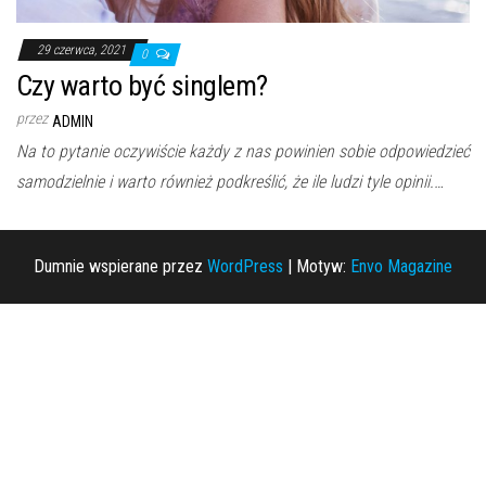
29 czerwca, 2021
0
Czy warto być singlem?
przez
ADMIN
Na to pytanie oczywiście każdy z nas powinien sobie odpowiedzieć
samodzielnie i warto również podkreślić, że ile ludzi tyle opinii.…
Dumnie wspierane przez
WordPress
|
Motyw:
Envo Magazine