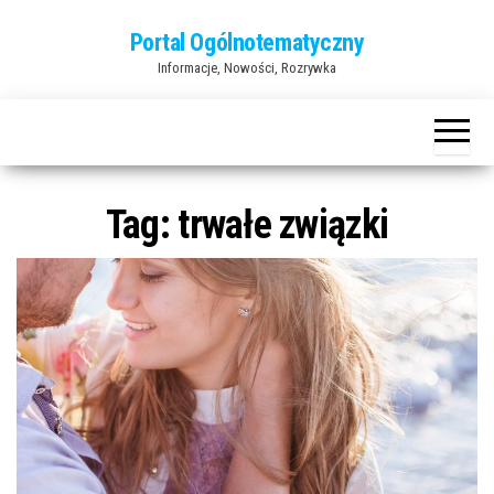
Przejdź
Portal Ogólnotematyczny
do
Informacje, Nowości, Rozrywka
treści
Tag:
trwałe związki