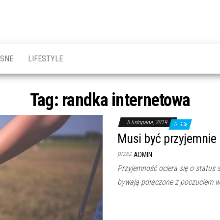
OSNE
LIFESTYLE
Tag:
randka internetowa
5 listopada, 2019
0
Musi być przyjemnie
przez
ADMIN
Przyjemność ociera się o status 
bywają połączone z poczuciem wi