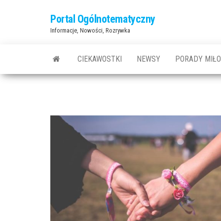
Przejdź
Portal Ogólnotematyczny
do
Informacje, Nowości, Rozrywka
treści
CIEKAWOSTKI
NEWSY
PORADY MIŁ