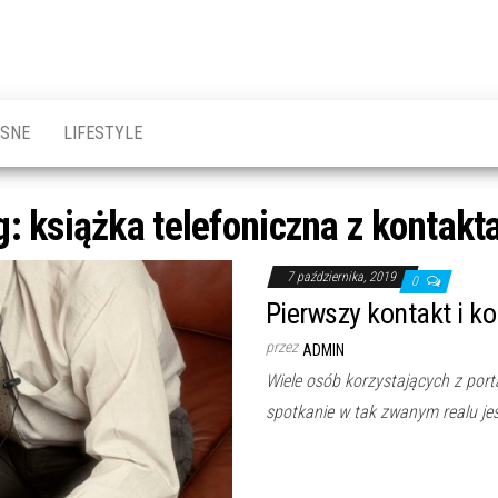
OSNE
LIFESTYLE
g:
książka telefoniczna z kontakt
7 października, 2019
0
Pierwszy kontakt i ko
przez
ADMIN
Wiele osób korzystających z port
spotkanie w tak zwanym realu je