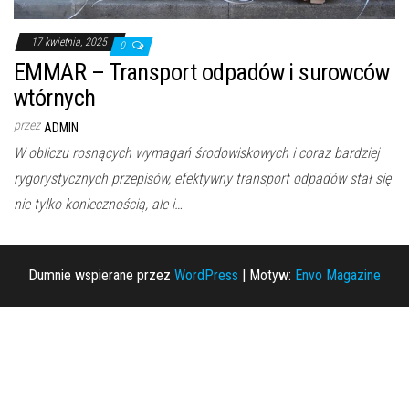
17 kwietnia, 2025
0
EMMAR – Transport odpadów i surowców
wtórnych
przez
ADMIN
W obliczu rosnących wymagań środowiskowych i coraz bardziej
rygorystycznych przepisów, efektywny transport odpadów stał się
nie tylko koniecznością, ale i…
Dumnie wspierane przez
WordPress
|
Motyw:
Envo Magazine