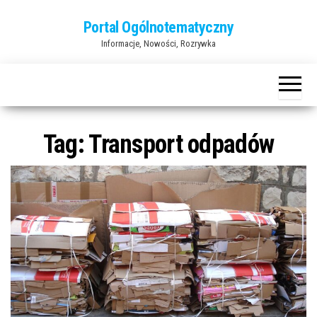
Przejdź
Portal Ogólnotematyczny
do
Informacje, Nowości, Rozrywka
treści
Tag:
Transport odpadów